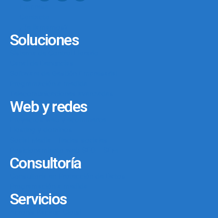
Empresa
Contacto
¿Te llamamos?
Soluciones
Sistema de Control Horario
Canal de Denuncias
Software de Gestión Empresarial
Programación a medida
Telecomunicaciones avanzadas
Web y redes
Proyectos web y ecommerce
Hosting y dominos
Social Media – Redes sociales
Posicionamiento web SEO – SEM
Consultoría
Consultoría en Protección de Datos
Programación a medida
Servicios
Acronis Backup Cloud